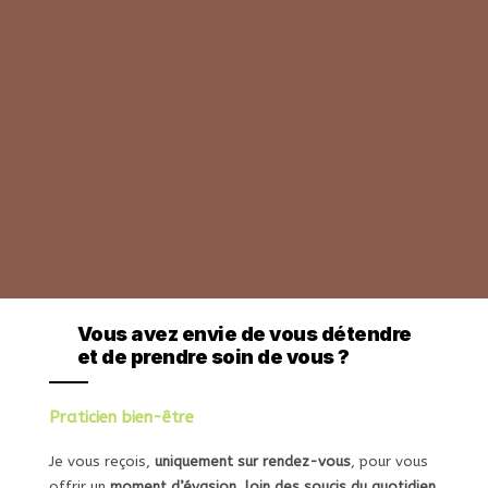
Vivre un moment de bien-être,
Vous avez envie de vous détendre
de quiétude et de sérénité ?
et de prendre soin de vous ?
Praticien bien-être
Je vous reçois,
uniquement sur rendez-vous
, pour vous
offrir un
moment d’évasion, loin des soucis du quotidien