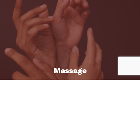
Massage
à 4 mains