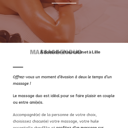
MASSAGE EN DUO
Offrez-vous un moment d’évasion à deux le temps d’un
massage !
Le massage duo est idéal pour se faire plaisir en couple
ou entre ami(e)s.
Accompagné(e) de la personne de votre choix,
choisissez chacun(e) votre massage, votre huile
essentielle chauffée et
profitez d’un massage sur