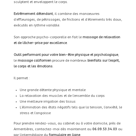
sculptent et enveloppent le corps.
Extrêmement détendant
, il combine des manoeuvres
d’effleurages, de pétrissages, de frictions et d’étirements très doux,
exécutés en rythme variable.
Son approche psycho-corporelle en fait le
massage de relaxation
et de lâcher-prise par excellence
.
Outil performant pour votre bien-être physique et psychologique
,
le
massage californien
procure de nombreux
bienfaits sur l’esprit,
le corps et les émotions
.
Il permet :
Une grande détente physique et mentale
La relaxation des muscles et de l’ensemble du corps
Une meilleure irrigation des tissus
L’élimination des états négatifs tels que la tension, l’anxiété, le
stress et l’angoisse
Pour prendre rendez-vous, au cabinet ou à votre domicile, près de
Armentières, contactez-moi dès maintenant au
06.09.53.34.03
ou
par l’intermédiaire du
formulaire en ligne
.